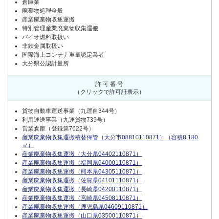
倉庫業
廃棄物処理全般
産業廃棄物収集運搬
特別管理産業廃棄物収集運搬
バイオ燃料取扱い
非鉄金属取扱い
国際海上コンテナ重量認定業者
大分県公認計量所
許 可 番 号
（クリックで許可証表示）
貨物自動車運送事業（九運自344号）
利用運送事業（九運貨物739号）
営業倉庫（登録第7622号）
産業廃棄物収集運搬積替保管（大分市08810110871）（容積8,180
㎥）
産業廃棄物収集運搬（大分県04402110871）
産業廃棄物収集運搬（福岡県04000110871）
産業廃棄物収集運搬（熊本県04305110871）
産業廃棄物収集運搬（佐賀県04101110871）
産業廃棄物収集運搬（長崎県04200110871）
産業廃棄物収集運搬（宮崎県04508110871）
産業廃棄物収集運搬（鹿児島県04609110871）
産業廃棄物収集運搬（山口県03500110871）