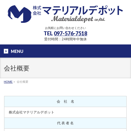
お気軽にお問い合わせください
TEL
097-576-7518
受付時間：24時間年中無休
MENU
会社概要
HOME
»
会社概要
会 社 名
株式会社マテリアルデポット
代 表 者 名