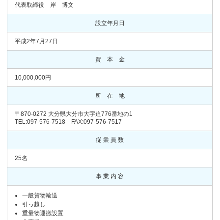
代表取締役 岸 博文
設立年月日
平成2年7月27日
資 本 金
10,000,000円
所 在 地
〒870-0272 大分県大分市大字迫776番地の1
TEL:097-576-7518 FAX:097-576-7517
従 業 員 数
25名
事 業 内 容
一般貨物輸送
引っ越し
重量物運搬設置